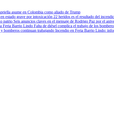
spriella asume en Colombia como aliado de Trump
22 heridos es el resultado del incendi
Seis anuncios claves en el mensaje de Rodrigo Paz por el anive
Falta de diésel complica el trabajo de los bombero
Incendio en Feria Barrio Lindo: inf