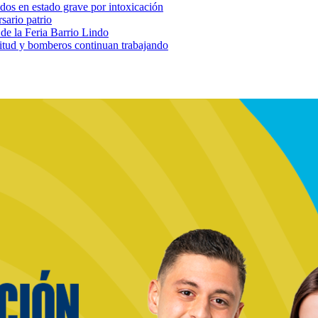
, dos en estado grave por intoxicación
sario patrio
 de la Feria Barrio Lindo
nitud y bomberos continuan trabajando