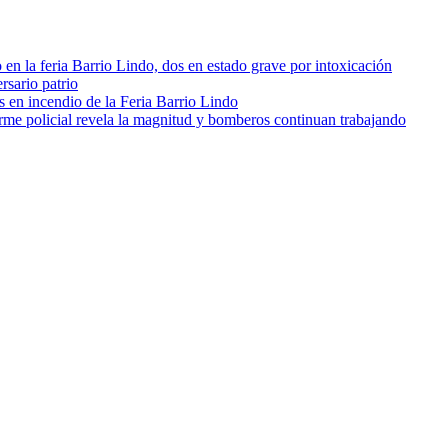
o en la feria Barrio Lindo, dos en estado grave por intoxicación
rsario patrio
s en incendio de la Feria Barrio Lindo
orme policial revela la magnitud y bomberos continuan trabajando