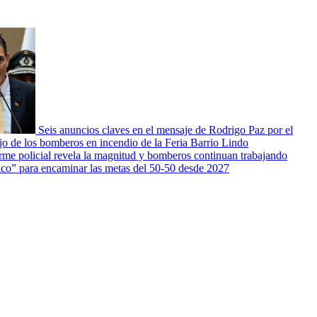
Seis anuncios claves en el mensaje de Rodrigo Paz por el
ajo de los bomberos en incendio de la Feria Barrio Lindo
orme policial revela la magnitud y bomberos continuan trabajando
ico” para encaminar las metas del 50-50 desde 2027