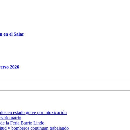
 en el Salar
verso 2026
, dos en estado grave por intoxicación
sario patrio
 de la Feria Barrio Lindo
nitud y bomberos continuan trabajando