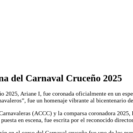
ina del Carnaval Cruceño 2025
o 2025, Ariane I, fue coronada oficialmente en un espe
navaleros”, fue un homenaje vibrante al bicentenario d
arnavaleras (ACCC) y la comparsa coronadora 2025, Lo
 puesta en escena, fue escrita por el reconocido directo
arán en el corso del Carnaval cruceño fue uno de los pu