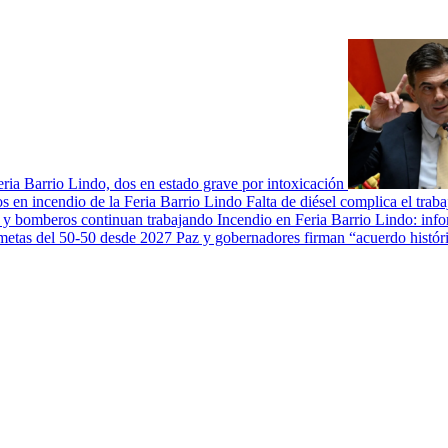
feria Barrio Lindo, dos en estado grave por intoxicación
Falta de diésel complica el trab
Incendio en Feria Barrio Lindo: inf
Paz y gobernadores firman “acuerdo histór