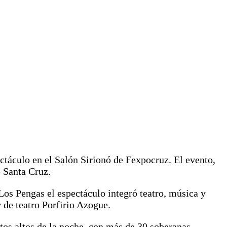
ctáculo en el Salón Sirionó de Fexpocruz. El evento,
e Santa Cruz.
s Pengas el espectáculo integró teatro, música y
r de teatro Porfirio Azogue.
ntos altos de la noche, con más de 30 soberanas