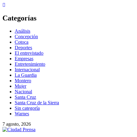
Skip
to
content
Categorías
Análisis
Concepción
Cotoca
Deportes
El entrevistado
Empresas
Entretenimiento
Internacional
La Guardia
Montero
Mujer
Nacional
Santa Cruz
Santa Cruz de la Sierra
Sin categoría
Warnes
7 agosto, 2026