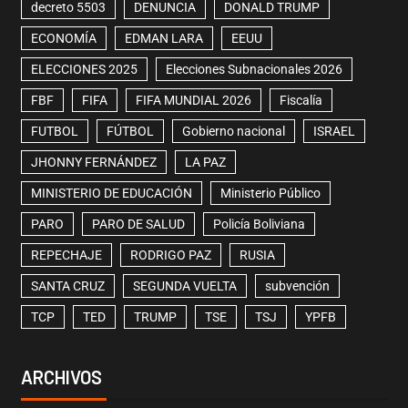
decreto 5503
DENUNCIA
DONALD TRUMP
ECONOMÍA
EDMAN LARA
EEUU
ELECCIONES 2025
Elecciones Subnacionales 2026
FBF
FIFA
FIFA MUNDIAL 2026
Fiscalía
FUTBOL
FÚTBOL
Gobierno nacional
ISRAEL
JHONNY FERNÁNDEZ
LA PAZ
MINISTERIO DE EDUCACIÓN
Ministerio Público
PARO
PARO DE SALUD
Policía Boliviana
REPECHAJE
RODRIGO PAZ
RUSIA
SANTA CRUZ
SEGUNDA VUELTA
subvención
TCP
TED
TRUMP
TSE
TSJ
YPFB
ARCHIVOS