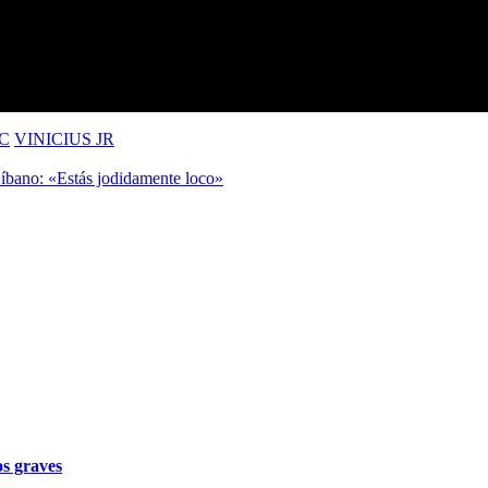
C
VINICIUS JR
Líbano: «Estás jodidamente loco»
os graves