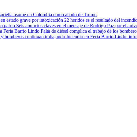
spriella asume en Colombia como aliado de Trump
22 heridos es el resultado del incendi
Seis anuncios claves en el mensaje de Rodrigo Paz por el anive
Falta de diésel complica el trabajo de los bombero
Incendio en Feria Barrio Lindo: inf