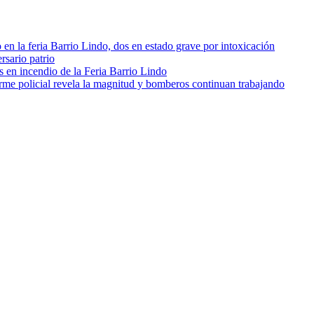
o en la feria Barrio Lindo, dos en estado grave por intoxicación
rsario patrio
s en incendio de la Feria Barrio Lindo
orme policial revela la magnitud y bomberos continuan trabajando