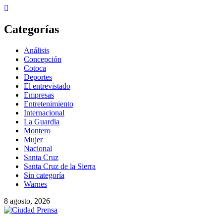
Skip
to
content
Categorías
Análisis
Concepción
Cotoca
Deportes
El entrevistado
Empresas
Entretenimiento
Internacional
La Guardia
Montero
Mujer
Nacional
Santa Cruz
Santa Cruz de la Sierra
Sin categoría
Warnes
8 agosto, 2026