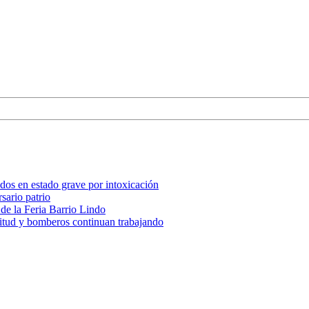
, dos en estado grave por intoxicación
sario patrio
 de la Feria Barrio Lindo
nitud y bomberos continuan trabajando