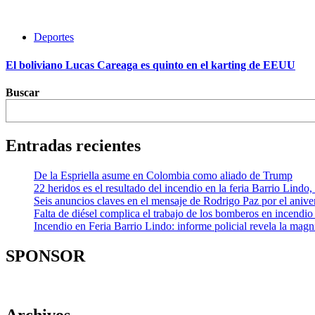
Deportes
El boliviano Lucas Careaga es quinto en el karting de EEUU
Buscar
Entradas recientes
De la Espriella asume en Colombia como aliado de Trump
22 heridos es el resultado del incendio en la feria Barrio Lindo
Seis anuncios claves en el mensaje de Rodrigo Paz por el aniver
Falta de diésel complica el trabajo de los bomberos en incendio
Incendio en Feria Barrio Lindo: informe policial revela la mag
SPONSOR