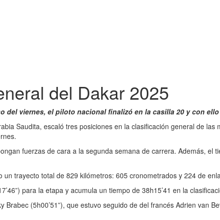
general del Dakar 2025
el viernes, el piloto nacional finalizó en la casilla 20 y con ello
abia Saudita, escaló tres posiciones en la clasificación general de las m
ernes.
e repongan fuerzas de cara a la segunda semana de carrera. Además, el 
vo un trayecto total de 829 kilómetros: 605 cronometrados y 224 de enl
7’46”) para la etapa y acumula un tiempo de 38h15’41 en la clasificac
y Brabec (5h00’51”), que estuvo seguido de del francés Adrien van Bev