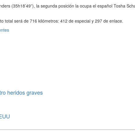
l Sanders (35h18’49”), la segunda posición la ocupa el español Tosha S
o total será de 716 kilómetros: 412 de especial y 297 de enlace.
entes
tro heridos graves
EEUU