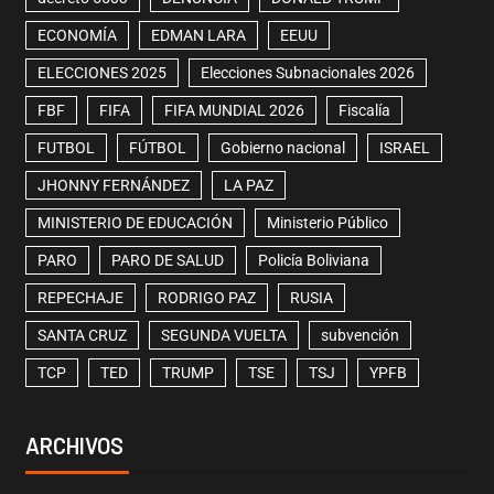
ECONOMÍA
EDMAN LARA
EEUU
ELECCIONES 2025
Elecciones Subnacionales 2026
FBF
FIFA
FIFA MUNDIAL 2026
Fiscalía
FUTBOL
FÚTBOL
Gobierno nacional
ISRAEL
JHONNY FERNÁNDEZ
LA PAZ
MINISTERIO DE EDUCACIÓN
Ministerio Público
PARO
PARO DE SALUD
Policía Boliviana
REPECHAJE
RODRIGO PAZ
RUSIA
SANTA CRUZ
SEGUNDA VUELTA
subvención
TCP
TED
TRUMP
TSE
TSJ
YPFB
ARCHIVOS