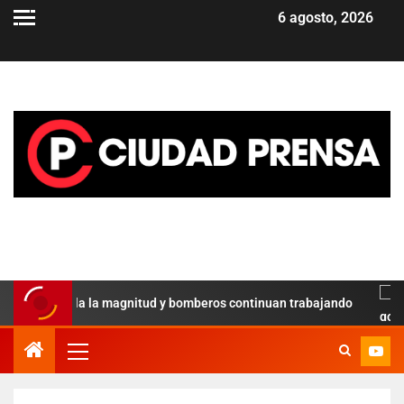
6 agosto, 2026
ial revela la magnitud y bomberos continuan trabajando
Pa