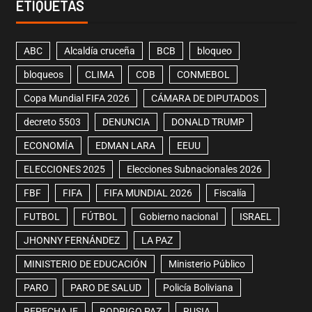
ETIQUETAS
ABC
Alcaldía cruceña
BCB
bloqueo
bloqueos
CLIMA
COB
CONMEBOL
Copa Mundial FIFA 2026
CÁMARA DE DIPUTADOS
decreto 5503
DENUNCIA
DONALD TRUMP
ECONOMÍA
EDMAN LARA
EEUU
ELECCIONES 2025
Elecciones Subnacionales 2026
FBF
FIFA
FIFA MUNDIAL 2026
Fiscalía
FUTBOL
FÚTBOL
Gobierno nacional
ISRAEL
JHONNY FERNÁNDEZ
LA PAZ
MINISTERIO DE EDUCACIÓN
Ministerio Público
PARO
PARO DE SALUD
Policía Boliviana
REPECHAJE
RODRIGO PAZ
RUSIA