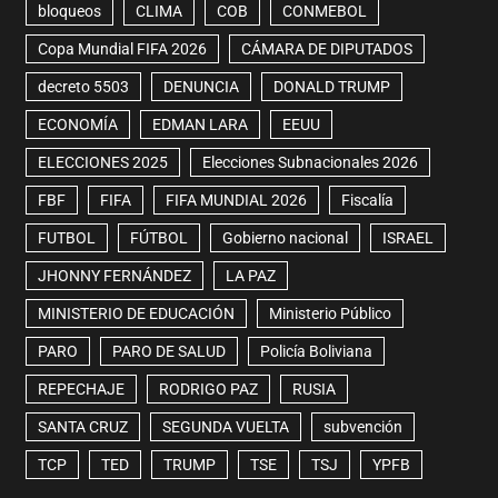
bloqueos
CLIMA
COB
CONMEBOL
Copa Mundial FIFA 2026
CÁMARA DE DIPUTADOS
decreto 5503
DENUNCIA
DONALD TRUMP
ECONOMÍA
EDMAN LARA
EEUU
ELECCIONES 2025
Elecciones Subnacionales 2026
FBF
FIFA
FIFA MUNDIAL 2026
Fiscalía
FUTBOL
FÚTBOL
Gobierno nacional
ISRAEL
JHONNY FERNÁNDEZ
LA PAZ
MINISTERIO DE EDUCACIÓN
Ministerio Público
PARO
PARO DE SALUD
Policía Boliviana
REPECHAJE
RODRIGO PAZ
RUSIA
SANTA CRUZ
SEGUNDA VUELTA
subvención
TCP
TED
TRUMP
TSE
TSJ
YPFB