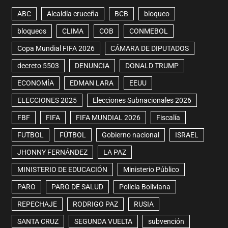
ABC
Alcaldía cruceña
BCB
bloqueo
bloqueos
CLIMA
COB
CONMEBOL
Copa Mundial FIFA 2026
CÁMARA DE DIPUTADOS
decreto 5503
DENUNCIA
DONALD TRUMP
ECONOMÍA
EDMAN LARA
EEUU
ELECCIONES 2025
Elecciones Subnacionales 2026
FBF
FIFA
FIFA MUNDIAL 2026
Fiscalía
FUTBOL
FÚTBOL
Gobierno nacional
ISRAEL
JHONNY FERNÁNDEZ
LA PAZ
MINISTERIO DE EDUCACIÓN
Ministerio Público
PARO
PARO DE SALUD
Policía Boliviana
REPECHAJE
RODRIGO PAZ
RUSIA
SANTA CRUZ
SEGUNDA VUELTA
subvención