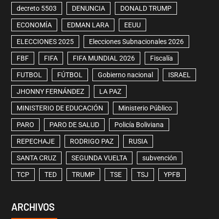
decreto 5503
DENUNCIA
DONALD TRUMP
ECONOMÍA
EDMAN LARA
EEUU
ELECCIONES 2025
Elecciones Subnacionales 2026
FBF
FIFA
FIFA MUNDIAL 2026
Fiscalía
FUTBOL
FÚTBOL
Gobierno nacional
ISRAEL
JHONNY FERNÁNDEZ
LA PAZ
MINISTERIO DE EDUCACIÓN
Ministerio Público
PARO
PARO DE SALUD
Policía Boliviana
REPECHAJE
RODRIGO PAZ
RUSIA
SANTA CRUZ
SEGUNDA VUELTA
subvención
TCP
TED
TRUMP
TSE
TSJ
YPFB
ARCHIVOS