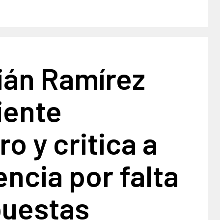
ián Ramírez
iente
ro y critica a
gencia por falta
puestas