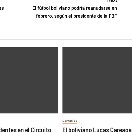
Next
es
El fútbol boliviano podría reanudarse en
febrero, según el presidente de la FBF
DEPORTES
dentes en el Circuito
El boliviano Lucas Careaga