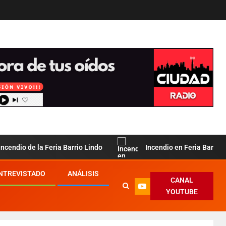
 de la Feria Barrio Lindo
Incendio en Feria Barrio Lindo: 
ENTREVISTADO
ANÁLISIS
CANAL
YOUTUBE