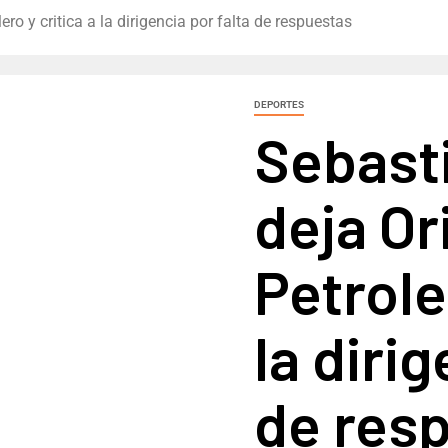
ro y critica a la dirigencia por falta de respuestas
DEPORTES
Sebast
deja Or
Petrole
la diri
de res