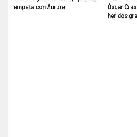
empata con Aurora
Óscar Cres
heridos gr