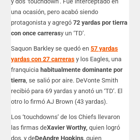
y dos ‘touchdown’. Fue interceptado en
una ocasión, pero acabó siendo
protagonista y agregó
72 yardas por tierra
con once carreras
y un ‘TD’.
Saquon Barkley se quedó en
57 yardas
yardas con 27 carreras
y los Eagles, una
franquicia
habitualmente dominante por
tierra
, se salió por aire. DeVonte Smith
recibió para 69 yardas y anotó un ‘TD’. El
otro lo firmó AJ Brown (43 yardas).
Los ‘touchdowns’ de los Chiefs llevaron
las firmas de
Xavier Worthy,
quien logró
dos, y de
DeAndre Hopkins
, quien