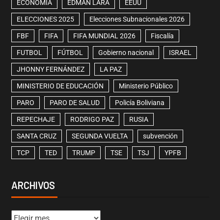
ECONOMÍA
EDMAN LARA
EEUU
ELECCIONES 2025
Elecciones Subnacionales 2026
FBF
FIFA
FIFA MUNDIAL 2026
Fiscalía
FUTBOL
FÚTBOL
Gobierno nacional
ISRAEL
JHONNY FERNÁNDEZ
LA PAZ
MINISTERIO DE EDUCACIÓN
Ministerio Público
PARO
PARO DE SALUD
Policía Boliviana
REPECHAJE
RODRIGO PAZ
RUSIA
SANTA CRUZ
SEGUNDA VUELTA
subvención
TCP
TED
TRUMP
TSE
TSJ
YPFB
ARCHIVOS